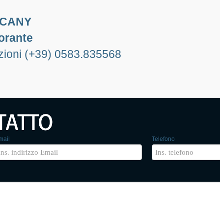
SCANY
torante
azioni (+39) 0583.835568
mail
Telefono