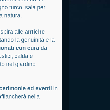
no turco, sala per
a natura.
ispira alle
antiche
ando la genuinità e la
zionati con cura
da
ustici, calda e
to nel giardino
cerimonie ed eventi
in
affiancherà nella