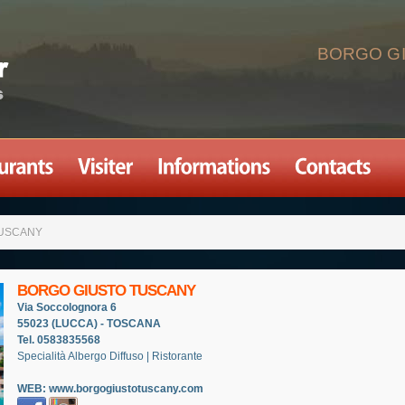
BORGO G
TUSCANY
BORGO GIUSTO TUSCANY
Via Soccolognora 6
55023 (LUCCA) - TOSCANA
Tel. 0583835568
Specialità Albergo Diffuso | Ristorante
WEB:
www.borgogiustotuscany.com