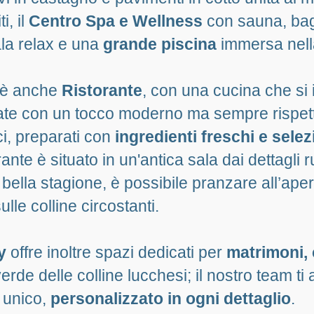
i, il
Centro Spa e Wellness
con sauna, bag
la relax e una
grande piscina
immersa nell
 è anche
Ristorante
, con una cucina che si 
itate con un tocco moderno ma sempre rispett
ici, preparati con
ingredienti freschi e sele
torante è situato in un'antica sala dai dettagli r
 bella stagione, è possibile pranzare all’aper
lle colline circostanti.
y
offre inoltre spazi dedicati per
matrimoni, 
rde delle colline lucchesi; il nostro team ti 
 unico,
personalizzato in ogni dettaglio
.