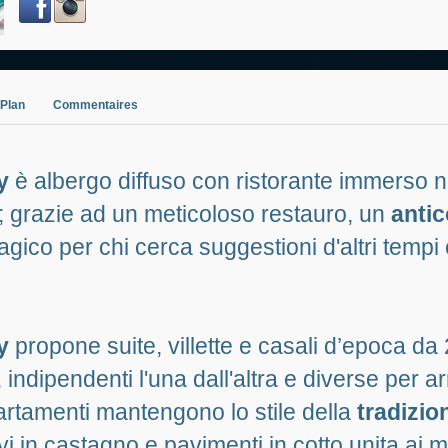
Plan
Commentaires
y
è albergo diffuso con ristorante immerso ne
 grazie ad un meticoloso restauro, un
anti
gico per chi cerca suggestioni d'altri tempi
y
propone suite, villette e casali d’epoca da 2
, indipendenti l'una dall'altra e diverse per 
partamenti mantengono lo stile della
tradizio
avi in castagno e pavimenti in cotto unita ai 