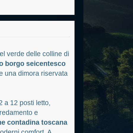
l verde delle colline di
co borgo seicentesco
 e una dimora riservata
 a 12 posti letto,
arredamento e
ne contadina toscana
moderni comfort. A