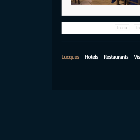
Inizio
In