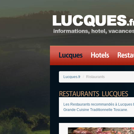
Lucques.fr
/
Ristaurants
Les Restaurants recommandés à Lucques by Luc
Grande Cuisine Traditionnelle Toscane.