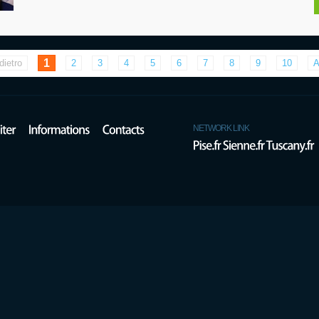
1
dietro
2
3
4
5
6
7
8
9
10
A
NETWORK LINK