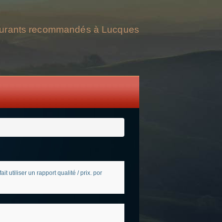
urants recommandés à Lucques
utiliser un rapport qualité / prix. por