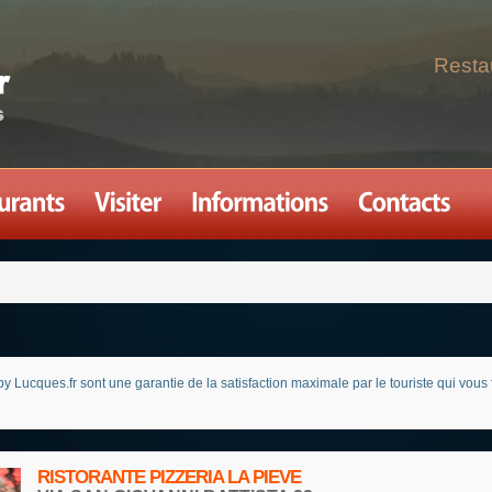
Resta
ques.fr sont une garantie de la satisfaction maximale par le touriste qui vous fait 
RISTORANTE PIZZERIA LA PIEVE