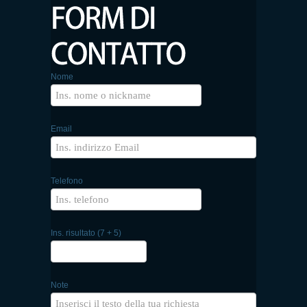
Nome
Email
Telefono
Ins. risultato (7 + 5)
Note