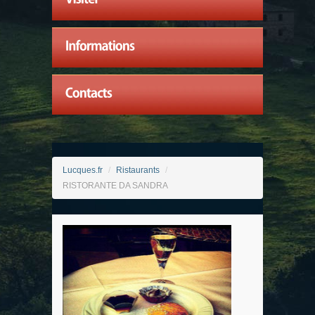
Lucques.fr
/
Ristaurants
/
RISTORANTE DA SANDRA