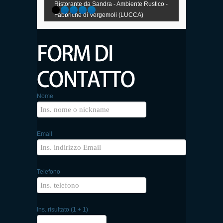
Ristorante da Sandra - Ambiente Rustico -
Fabbriche di Vergemoli (LUCCA)
Nome
Email
Telefono
Ins. risultato (1 + 1)